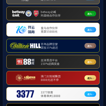
所在位置：
首页
新闻公告
通知公告
永利yl23411202
来源：永利yl2